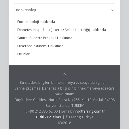
Endokrinoloji
Endokrinoloji Hakkında
Diabetes Insipidius (Şekersiz Şeker Hastalığı) Hakkında
Santral Puberte Prekoks Hakkında
Hiperprolaktinemi Hakkında
Ürünler
Bu sitedeki bilgiler, bir hekim veya eczacıya danışmanın
yerine geçemez. Daha fazla bilgi için bir hekime veya eczacıya
başvurunuz.
Büyükdere Caddesi, Nurol Plaza No:255, Kat:13 Maslak 34398
Sarıyer İstanbul TURKEY
T: +90 212 335 62 00 | E-mail:
info@ferring.com.tr
Gizlilik Politikası
| © Ferring Türkiye
03/2018