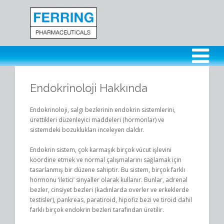
Endokrinoloji Hakkında
Endokrinoloji, salgı bezlerinin endokrin sistemlerini,
ürettikleri düzenleyici maddeleri (hormonlar) ve
sistemdeki bozuklukları inceleyen daldır.
Endokrin sistem, çok karmaşık birçok vücut işlevini
koordine etmek ve normal çalışmalarını sağlamak için
tasarlanmış bir düzene sahiptir. Bu sistem, birçok farklı
hormonu ‘iletici’ sinyaller olarak kullanır. Bunlar, adrenal
bezler, cinsiyet bezleri (kadınlarda overler ve erkeklerde
testisler), pankreas, paratiroid, hipofiz bezi ve tiroid dahil
farklı birçok endokrin bezleri tarafından üretilir.